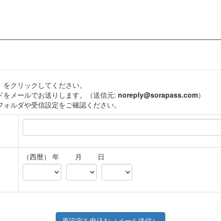
」をクリックしてください。
ドをメールでお送りします。（送信元:
noreply@sorapass.com
）
フォルダや受信設定をご確認ください。
（西暦） 年 月 日
再設定を申込む（メール送信）